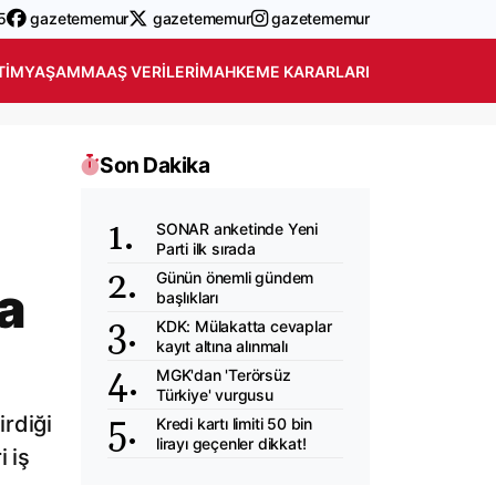
5
gazetememur
gazetememur
gazetememur
TIM
YAŞAM
MAAŞ VERILERI
MAHKEME KARARLARI
Son Dakika
SONAR anketinde Yeni
Parti ilk sırada
Günün önemli gündem
a
başlıkları
KDK: Mülakatta cevaplar
kayıt altına alınmalı
MGK'dan 'Terörsüz
Türkiye' vurgusu
rdiği
Kredi kartı limiti 50 bin
lirayı geçenler dikkat!
 iş