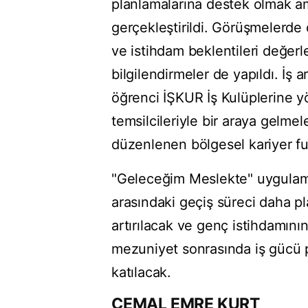
planlamalarına destek olmak a
gerçekleştirildi. Görüşmelerde 
ve istihdam beklentileri değerle
bilgilendirmeler de yapıldı. İş 
öğrenci İŞKUR İş Kulüplerine yö
temsilcileriyle bir araya gelmel
düzenlenen bölgesel kariyer fua
"Geleceğim Meslekte" uygulamas
arasındaki geçiş süreci daha pla
artırılacak ve genç istihdamını
mezuniyet sonrasında iş gücü p
katılacak.
CEMAL EMRE KURT