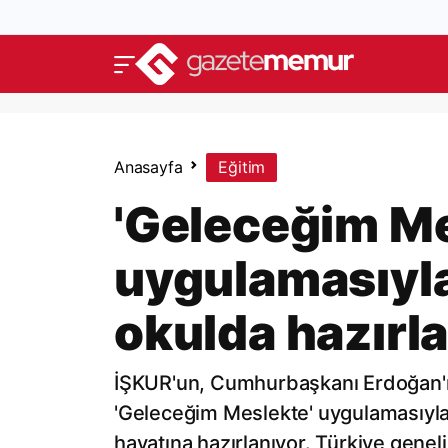
Anasayfa
Eğitim
'Geleceğim Me
uygulamasıyla
okulda hazırl
İŞKUR'un, Cumhurbaşkanı Erdoğan'ın
'Geleceğim Meslekte' uygulamasıyla 
hayatına hazırlanıyor. Türkiye gene