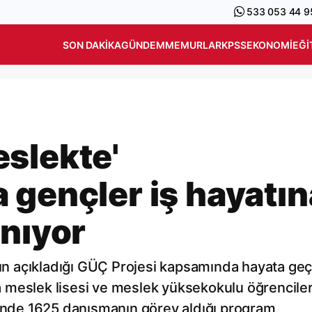
533 053 44 9
SON DAKIKA
GÜNDEM
MEMURLAR
KPSS
EKONOMI
EĞI
slekte'
 gençler iş hayatın
anıyor
 açıkladığı GÜÇ Projesi kapsamında hayata geçi
meslek lisesi ve meslek yüksekokulu öğrencileri
linde 1625 danışmanın görev aldığı program