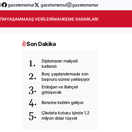
5
gazetememur
gazetememur
gazetememur
TIM
YAŞAM
MAAŞ VERILERI
MAHKEME KARARLARI
Son Dakika
Diplomanın maliyeti
katlandı
Borç yapılandırmada son
başvuru süresi yaklaşıyor
Erdoğan ve Bahçeli
görüşecek
Benzine indirim geliyor
Çikolata kutusu içinde 1,2
milyon dolar rüşvet