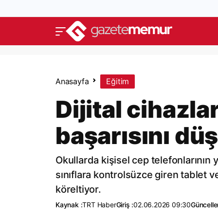
Anasayfa
Eğitim
Dijital cihazl
başarısını dü
Okullarda kişisel cep telefonlarının
sınıflara kontrolsüzce giren tablet v
köreltiyor.
Kaynak :
TRT Haber
Giriş :
02.06.2026 09:30
Güncelle