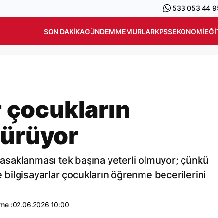
533 053 44 9
SON DAKIKA
GÜNDEM
MEMURLAR
KPSS
EKONOMI
EĞI
ar çocukların
şürüyor
 yasaklanması tek başına yeterli olmuyor; çünkü
e bilgisayarlar çocukların öğrenme becerilerini
me :
02.06.2026 10:00