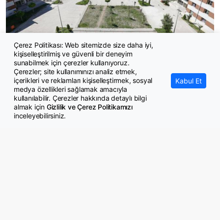
Çerez Politikası: Web sitemizde size daha iyi,
kişiselleştirilmiş ve güvenli bir deneyim
KYK yurtlarının yatak kapasitesi düştü
sunabilmek için çerezler kullanıyoruz.
Çerezler; site kullanımınızı analiz etmek,
içerikleri ve reklamları kişiselleştirmek, sosyal
Kabul Et
medya özellikleri sağlamak amacıyla
kullanılabilir. Çerezler hakkında detaylı bilgi
almak için
Gizlilik ve Çerez Politikamızı
inceleyebilirsiniz.
© Copyright 2026 GazeteMemur.com
Bizi Takip Edin