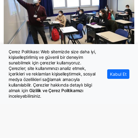
Çerez Politikası: Web sitemizde size daha iyi,
kişiselleştirilmiş ve güvenli bir deneyim
Ücretsiz özel okul başvuruları 5 Ağustos'ta başlıyor
sunabilmek için çerezler kullanıyoruz.
Çerezler; site kullanımınızı analiz etmek,
içerikleri ve reklamları kişiselleştirmek, sosyal
Kabul Et
medya özellikleri sağlamak amacıyla
kullanılabilir. Çerezler hakkında detaylı bilgi
almak için
Gizlilik ve Çerez Politikamızı
inceleyebilirsiniz.