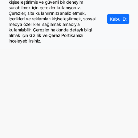
Çocukların güvenliği mahalleden okula, dijital dünyadan sosyal
kişiselleştirilmiş ve güvenli bir deneyim
yaşama her alanda güçlendirilecek
sunabilmek için çerezler kullanıyoruz.
Çerezler; site kullanımınızı analiz etmek,
içerikleri ve reklamları kişiselleştirmek, sosyal
Kabul Et
medya özellikleri sağlamak amacıyla
kullanılabilir. Çerezler hakkında detaylı bilgi
almak için
Gizlilik ve Çerez Politikamızı
inceleyebilirsiniz.
© Copyright 2026 GazeteMemur.com
Bizi Takip Edin
• Son Dakika Haberleri
• Gündem Haberleri