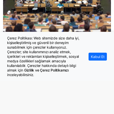
Çerez Politikası: Web sitemizde size daha iyi,
kişiselleştirilmiş ve güvenli bir deneyim
Kiralar, üniversite tercihlerinde başarı sıralamasının önüne geçti
sunabilmek için çerezler kullanıyoruz.
Çerezler; site kullanımınızı analiz etmek,
içerikleri ve reklamları kişiselleştirmek, sosyal
Kabul Et
medya özellikleri sağlamak amacıyla
kullanılabilir. Çerezler hakkında detaylı bilgi
almak için
Gizlilik ve Çerez Politikamızı
inceleyebilirsiniz.