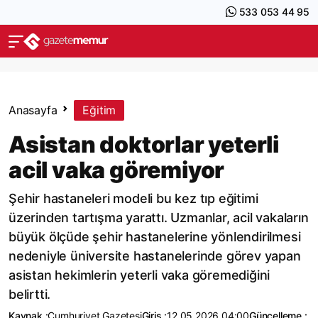
533 053 44 95
Anasayfa
Eğitim
Asistan doktorlar yeterli
acil vaka göremiyor
Şehir hastaneleri modeli bu kez tıp eğitimi
üzerinden tartışma yarattı. Uzmanlar, acil vakaların
büyük ölçüde şehir hastanelerine yönlendirilmesi
nedeniyle üniversite hastanelerinde görev yapan
asistan hekimlerin yeterli vaka göremediğini
belirtti.
Kaynak :
Cumhuriyet Gazetesi
Giriş :
12.05.2026 04:00
Güncelleme :