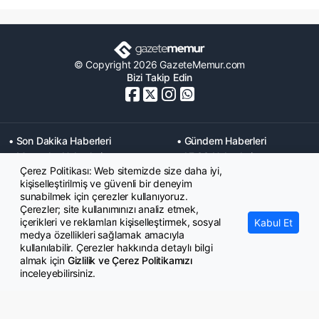
© Copyright 2026 GazeteMemur.com
Bizi Takip Edin
• Son Dakika Haberleri
• Gündem Haberleri
• Memurlar Haberleri
• KPSS Haberleri
Çerez Politikası: Web sitemizde size daha iyi,
• Ekonomi Haberleri
• Eğitim Haberleri
kişiselleştirilmiş ve güvenli bir deneyim
• Yaşam Haberleri
• Maaş Verileri Haberleri
sunabilmek için çerezler kullanıyoruz.
• Mahkeme Kararları
Çerezler; site kullanımınızı analiz etmek,
Haberleri
içerikleri ve reklamları kişiselleştirmek, sosyal
Kabul Et
medya özellikleri sağlamak amacıyla
kullanılabilir. Çerezler hakkında detaylı bilgi
almak için
Gizlilik ve Çerez Politikamızı
inceleyebilirsiniz.