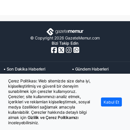
© Copyright 2026 GazeteMemur.com
Bizi Takip Edin
• Son Dakika Haberleri
• Gündem Haberleri
• Memurlar Haberleri
• KPSS Haberleri
Çerez Politikası: Web sitemizde size daha iyi,
• Ekonomi Haberleri
• Eğitim Haberleri
kişiselleştirilmiş ve güvenli bir deneyim
• Yaşam Haberleri
• Maaş Verileri Haberleri
sunabilmek için çerezler kullanıyoruz.
• Mahkeme Kararları
Çerezler; site kullanımınızı analiz etmek,
Haberleri
içerikleri ve reklamları kişiselleştirmek, sosyal
Kabul Et
medya özellikleri sağlamak amacıyla
kullanılabilir. Çerezler hakkında detaylı bilgi
almak için
Gizlilik ve Çerez Politikamızı
inceleyebilirsiniz.