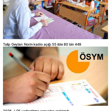
Talip Geylan: Norm kadro açığı 55 ilde 80 bin 449
2026- LGS yerleştirme sonuçları açıklandı