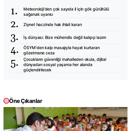
Meteoroloji'den çok sayıda il için gök gürültülü
sağanak uyarısı
Ziynet haczinde hak ihlali kararı
İş dünyası: Bize mühendis değil kalıpçı lazım
ÖSYM'den kalp masajıyla hayat kurtaran
gözetmene ceza
Çocukların güvenliği mahalleden okula, dijital
dünyadan sosyal yaşama her alanda
güçlendirilecek
Öne Çıkanlar