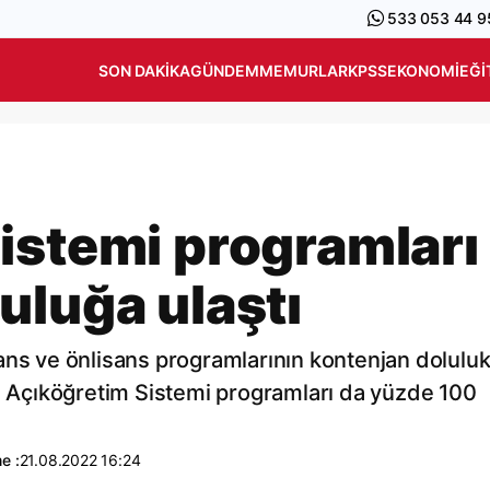
533 053 44 9
SON DAKIKA
GÜNDEM
MEMURLAR
KPSS
EKONOMI
EĞI
istemi programları
uluğa ulaştı
ans ve önlisans programlarının kontenjan dolulu
en Açıköğretim Sistemi programları da yüzde 100
e :
21.08.2022 16:24