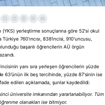
 (YKS) yerleştirme sonuçlarına göre 52'si okul
a Türkiye 760'ıncısı, 838'incisi, 910'uncusu,
 bulunduğu başarılı öğrencilerin AÜ örgün
azandı.
ncisinin yanı sıra yerleşen öğrencilerin yüzde
de 63'ünün ilk beş tercihinde, yüzde 87'sinin ise
ifade edilen açıklamada, şunlar kaydedildi:
ikinci üniversite imkanından yararlanabiliyor. Tüm
ğrenme olanakları ise bitmiyor.