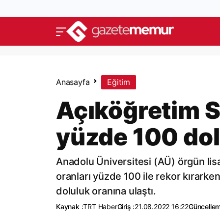
Anasayfa
Eğitim
Açıköğretim S
yüzde 100 dol
Anadolu Üniversitesi (AÜ) örgün lis
oranları yüzde 100 ile rekor kırark
doluluk oranına ulaştı.
Kaynak :
TRT Haber
Giriş :
21.08.2022 16:22
Güncellem