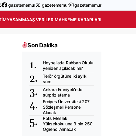
5
gazetememur
gazetememur
gazetememur
TIM
YAŞAM
MAAŞ VERILERI
MAHKEME KARARLARI
Son Dakika
Heybeliada Ruhban Okulu
yeniden açılacak mı?
Terör örgütüne iki aylık
süre
Ankara Emniyeti’nde
sürpriz atama
k
Erciyes Üniversitesi 207
Sözleşmeli Personel
Alacak
Polis Meslek
Yüksekokuluna 3 bin 250
Öğrenci Alınacak