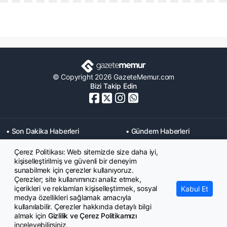
© Copyright 2026 GazeteMemur.com
Bizi Takip Edin
• Son Dakika Haberleri
• Gündem Haberleri
• Memurlar Haberleri
• KPSS Haberleri
Çerez Politikası: Web sitemizde size daha iyi,
• Ekonomi Haberleri
• Eğitim Haberleri
kişiselleştirilmiş ve güvenli bir deneyim
• Yaşam Haberleri
• Maaş Verileri Haberleri
sunabilmek için çerezler kullanıyoruz.
• Mahkeme Kararları
Çerezler; site kullanımınızı analiz etmek,
Haberleri
içerikleri ve reklamları kişiselleştirmek, sosyal
Kabul Et
medya özellikleri sağlamak amacıyla
kullanılabilir. Çerezler hakkında detaylı bilgi
almak için
Gizlilik ve Çerez Politikamızı
inceleyebilirsiniz.