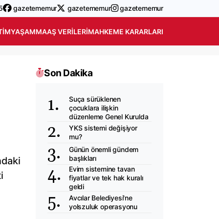
5
gazetememur
gazetememur
gazetememur
TIM
YAŞAM
MAAŞ VERILERI
MAHKEME KARARLARI
Son Dakika
Suça sürüklenen
çocuklara ilişkin
düzenleme Genel Kurulda
YKS sistemi değişiyor
mu?
Günün önemli gündem
başlıkları
ndaki
Evim sistemine tavan
i
fiyatlar ve tek hak kuralı
geldi
Avcılar Belediyesi'ne
yolszuluk operasyonu