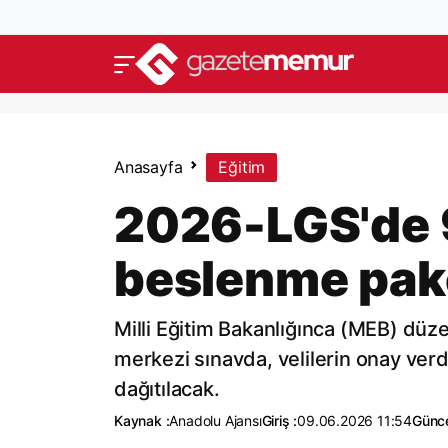
Anasayfa
Eğitim
2026-LGS'de 
beslenme pake
Milli Eğitim Bakanlığınca (MEB) dü
merkezi sınavda, velilerin onay ver
dağıtılacak.
Kaynak :
Anadolu Ajansı
Giriş :
09.06.2026 11:54
Günce