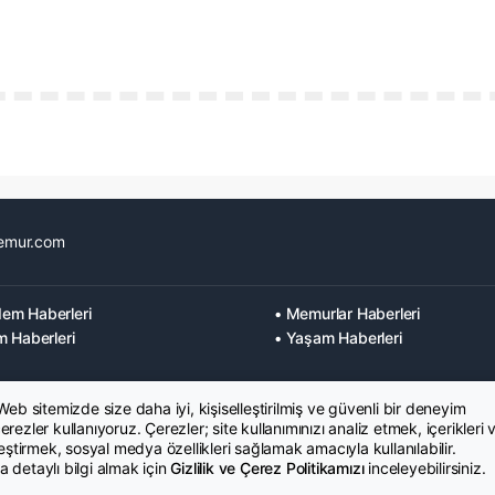
emur.com
em Haberleri
• Memurlar Haberleri
m Haberleri
• Yaşam Haberleri
 Web sitemizde size daha iyi, kişiselleştirilmiş ve güvenli bir deneyim
rezler kullanıyoruz. Çerezler; site kullanımınızı analiz etmek, içerikleri 
leştirmek, sosyal medya özellikleri sağlamak amacıyla kullanılabilir.
 detaylı bilgi almak için
Gizlilik ve Çerez Politikamızı
inceleyebilirsiniz.