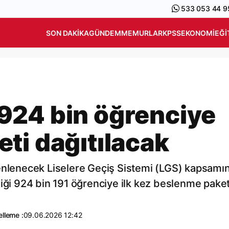
533 053 44 9
SON DAKIKA
GÜNDEM
MEMURLAR
KPSS
EKONOMI
EĞI
924 bin öğrenciye
ti dağıtılacak
zenlenecek Liselere Geçiş Sistemi (LGS) kapsamı
diği 924 bin 191 öğrenciye ilk kez beslenme paket
lleme :
09.06.2026 12:42