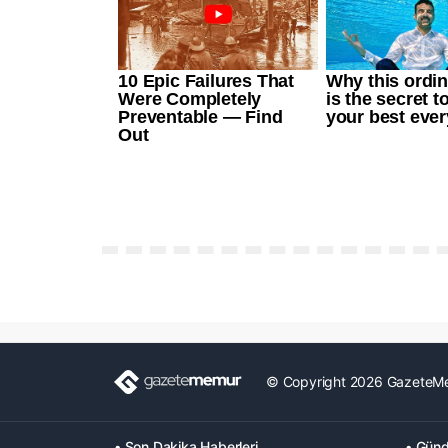
© Copyright 2026 GazeteM
• Son Dakika Haberleri
• Günd