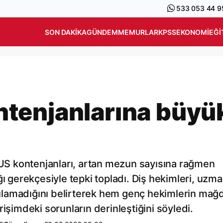
533 053 44 9
SON DAKIKA
GÜNDEM
MEMURLAR
KPSS
EKONOMI
EĞI
tenjanlarına büyü
S kontenjanları, artan mezun sayısına rağmen
ğı gerekçesiyle tepki topladı. Diş hekimleri, uzma
rşılamadığını belirterek hem genç hekimlerin mağ
işimdeki sorunların derinleştiğini söyledi.