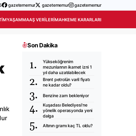
5
gazetememur
gazetememur
gazetememur
TIM
YAŞAM
MAAŞ VERILERI
MAHKEME KARARLARI
Son Dakika
Yükseköğrenim
k
mezunlarının ikamet izni 1
yıl daha uzatılabilecek
Brent petrolün varil fiyatı
ne kadar oldu?
Benzine zam bekleniyor
Kuşadası Belediyesi'ne
nlık
yönelik operasyonda yeni
dalga
dur
Altının gramı kaç TL oldu?