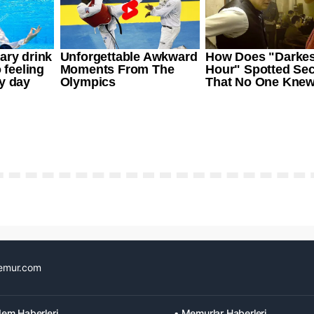
emur.com
em Haberleri
• Memurlar Haberleri