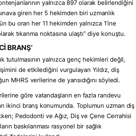
tenjanlarının yalnızca 897 olarak belirlendiğini
sınava giren her 5 hekimden biri uzmanlık
ün bu oran her 11 hekimden yalnızca 1’ine
larak tıkanma noktasına ulaştı” diye konuştu.
Cİ BRANŞ’
k tutulmasının yalnızca genç hekimleri değil,
işimini de etkilediğini vurgulayan Yıldız, diş
un MHRS verilerine de yansıdığını söyledi.
rilerine göre vatandaşların en fazla randevu
nan ikinci branş konumunda. Toplumun uzman diş
kken; Pedodonti ve Ağız, Diş ve Çene Cerrahisi
nların baskılanması rasyonel bir sağlık