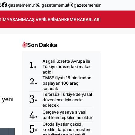
5
gazetememur
gazetememur
gazetememur
TIM
YAŞAM
MAAŞ VERILERI
MAHKEME KARARLARI
Son Dakika
Asgari ücrette Avrupa ile
Türkiye arasındaki makas
açıldı
TMSF fiyatı 16 bin liradan
başlayan 106 araç
satacak
Terörsüz Türkiye'de yasal
 yeni
düzenleme için acele
edilecek
Çerçeve yasaya siyasi
partilerin tepkileri ne oldu?
Otoda fiyatlar çakıldı,
krediler kapandı, müşteri
galerilerden elini çekti!