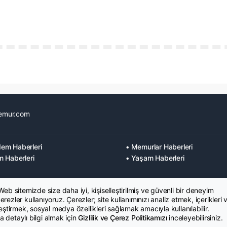
emur.com
em Haberleri
• Memurlar Haberleri
m Haberleri
• Yaşam Haberleri
 Web sitemizde size daha iyi, kişiselleştirilmiş ve güvenli bir deneyim
rezler kullanıyoruz. Çerezler; site kullanımınızı analiz etmek, içerikleri 
leştirmek, sosyal medya özellikleri sağlamak amacıyla kullanılabilir.
 detaylı bilgi almak için
Gizlilik ve Çerez Politikamızı
inceleyebilirsiniz.