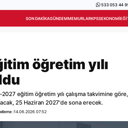
533 053 44 9
SON DAKIKA
GÜNDEM
MEMURLAR
KPSS
EKONOMI
EĞI
tim öğretim yılı
oldu
-2027 eğitim öğretim yılı çalışma takvimine göre,
ayacak, 25 Haziran 2027'de sona erecek.
elleme :
14.06.2026 07:52