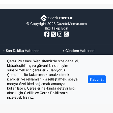
© Copyright 2026 GazeteMemur.com
Bizi Takip Edin
• Son Dakika Haberleri
• Gündem Haberleri
• Memurlar Haberleri
• KPSS Haberleri
Çerez Politikası: Web sitemizde size daha iyi,
• Ekonomi Haberleri
• Eğitim Haberleri
kişiselleştirilmiş ve güvenli bir deneyim
• Yaşam Haberleri
• Maaş Verileri Haberleri
sunabilmek için çerezler kullanıyoruz.
• Mahkeme Kararları
Çerezler; site kullanımınızı analiz etmek,
Haberleri
içerikleri ve reklamları kişiselleştirmek, sosyal
Kabul Et
medya özellikleri sağlamak amacıyla
kullanılabilir. Çerezler hakkında detaylı bilgi
almak için
Gizlilik ve Çerez Politikamızı
inceleyebilirsiniz.